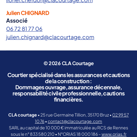
Julien CHIGNARD
Associé
06 72 81 77 06
julien.chignard@clacourtage.com
© 2026
CLA Courtage
Courtier spécialisé dans les assurances et cautions
de la construction :
Dommages ouvrage, assurance décennale,
responsabilité civile professionnelle, cautions
financières.
CLA courtage
• 25 rue Germaine Tillion, 35170 Bruz •
02 99 57
10 76
•
contact@clacourtage.com
SARL au capital de 10 000 € immatriculée au RCS de Rennes
sous le n° 833 580 210 • N°ORIAS 18 000 186 –
www.orias.fr