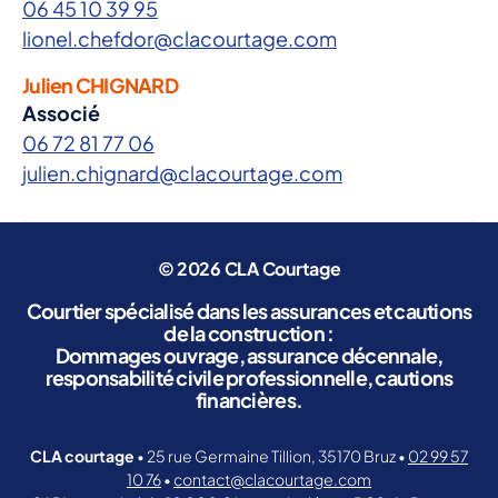
06 45 10 39 95
lionel.chefdor@clacourtage.com
Julien CHIGNARD
Associé
06 72 81 77 06
julien.chignard@clacourtage.com
© 2026
CLA Courtage
Courtier spécialisé dans les assurances et cautions
de la construction :
Dommages ouvrage, assurance décennale,
responsabilité civile professionnelle, cautions
financières.
CLA courtage
• 25 rue Germaine Tillion, 35170 Bruz •
02 99 57
10 76
•
contact@clacourtage.com