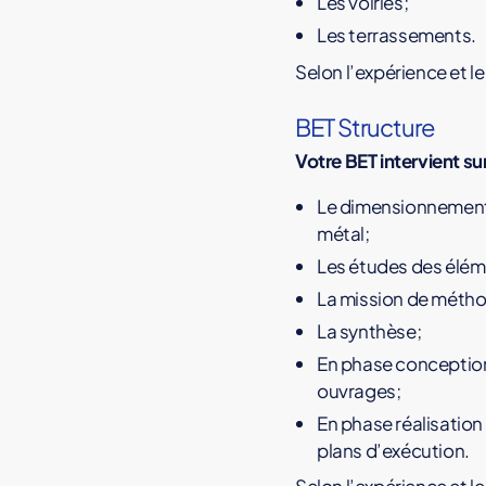
Les voiries;
Les terrassements.
Selon l’expérience et le
BET Structure
Votre BET intervient su
Le dimensionnement 
métal;
Les études des éléme
La mission de méth
La synthèse;
En phase conception 
ouvrages;
En phase réalisation 
plans d’exécution.