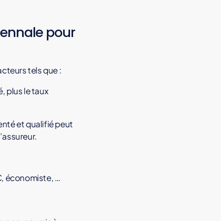
cennale pour
cteurs tels que :
, plus le taux
té et qualifié peut
’assureur.
C, économiste, …