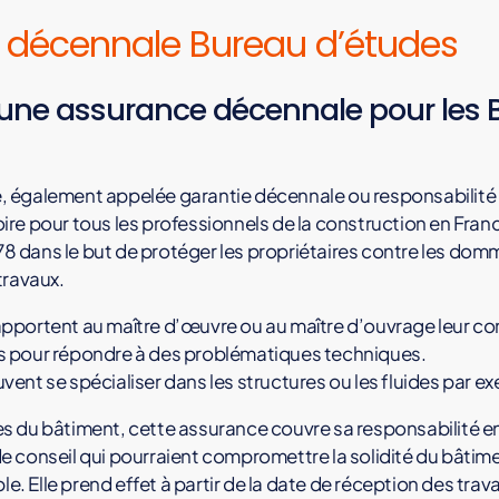
 décennale Bureau d’études
une assurance décennale pour les 
 également appelée garantie décennale ou responsabilité c
re pour tous les professionnels de la construction en France
78 dans le but de protéger les propriétaires contre les do
travaux.
pportent au maître d’œuvre ou au maître d’ouvrage leur c
s pour répondre à des problématiques techniques.
ent se spécialiser dans les structures ou les fluides par e
s du bâtiment, cette assurance couvre sa responsabilité en
 conseil qui pourraient compromettre la solidité du bâtime
ble. Elle prend effet à partir de la date de réception des tra