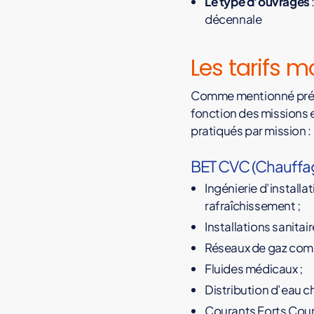
Le type d’ouvrages
b
décennale
i
l
Les tarifs m
i
t
Comme mentionné précé
é
fonction des missions 
c
pratiqués par mission :
i
v
BET CVC (Chauffag
i
l
Ingénierie d’installa
e
rafraîchissement ;
p
Installations sanitai
r
Réseaux de gaz comb
o
:
Fluides médicaux ;
v
Distribution d’eau ch
o
Courants Forts Cour