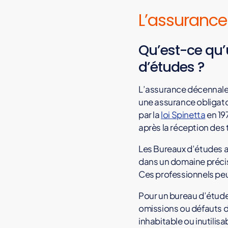
a
L’assurance
n
c
e
Qu’est-ce qu’
d
d’études ?
é
c
e
L’assurance décennale,
n
une assurance obligatoi
n
par la
loi Spinetta
en 19
a
après la réception des 
l
Les Bureaux d’études a
e
dans un domaine préci
,
Ces professionnels peuv
d
o
Pour un bureau d’étude
m
omissions ou défauts de
m
inhabitable ou inutilisa
a