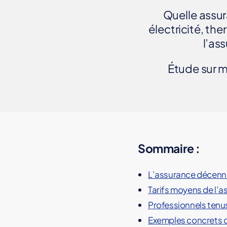
s
Quelle assu
é
électricité, th
d
l’as
a
n
Étude sur m
s
l
e
s
a
s
s
Sommaire :
u
r
L’assurance décenn
a
Tarifs moyens de l’
n
c
Professionnels tenu
e
Exemples concrets d
s