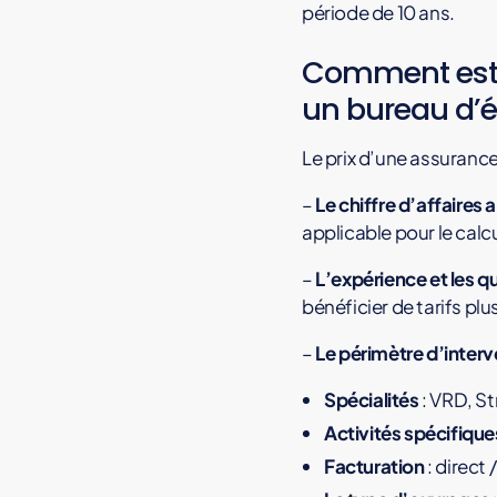
période de 10 ans.
g
e
Comment est c
s
o
un bureau d’é
u
v
Le prix d’une assuranc
r
a
–
Le chiffre d’affaires a
g
applicable pour le calcu
e
–
L’expérience et les qu
,
bénéficier de tarifs pl
r
e
–
Le périmètre d’interv
s
p
Spécialités
: VRD, St
o
Activités spécifique
n
Facturation
: direct
s
a