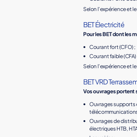
t
Selon l’expérience et l
r
e
BET Électricité
d
e
Pour les BET dont les m
v
i
Courant fort (CFO) ;
s
Courant faible (CFA)
e
Selon l’expérience et l
n
l
BET VRD Terrasse
i
g
Vos ouvrages portent 
n
Ouvrages supports de
e
télécommunications…
Ouvrages de distribu
électriques HTB, HTA 