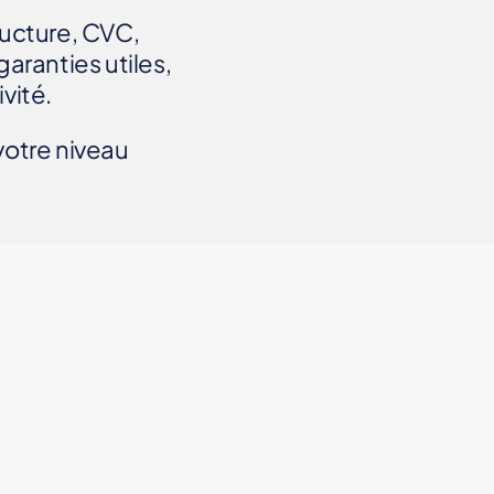
ucture, CVC,
aranties utiles,
vité.
votre niveau