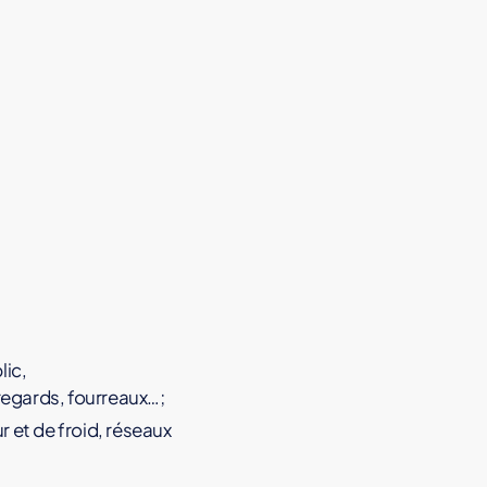
lic,
regards, fourreaux…;
 et de froid, réseaux