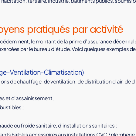
: habitation, tertiaire, industrie, bâtiments publics, soumis
oyens pratiqués par activité
demment, le montant de la prime d’assurance décennale 
exercées par le bureau d’étude. Voici quelques exemples de
e-Ventilation-Climatisation)
tions de chauffage, de ventilation, de distribution d’air, de c
res et d’assainissement ;
ustibles ;
aude ou froide sanitaire, d’installations sanitaires ;
ants Faibles accessoires aux installations CVC / plomberie