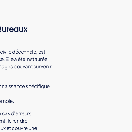
Bureaux
ivile décennale, est
. Elle a été instaurée
mmages pouvant survenir
onnaissance spécifique
xemple.
 cas d’erreurs,
nt, le rendre
vaux et couvre une