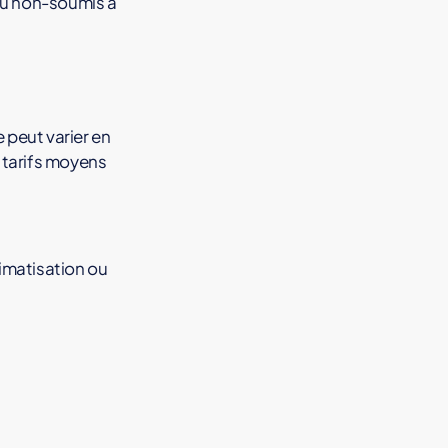
 ou non-soumis à
peut varier en
 tarifs moyens
limatisation ou