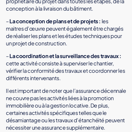
propriétaire du projet dans toutes les étapes, de la
conception à la livraison du bâtiment.
–
La conception de plans et de projets :
les
maitres d’œuvre peuvent également être chargés
de réaliser les plans et les études techniques pour
un projet de construction.
–
La coordination et la surveillance des travaux :
cette activité consiste à superviser le chantier,
vérifier la conformité des travaux et coordonner les
différents intervenants.
Il est important de noter que l’assurance décennale
ne couvre pas les activités liées à la promotion
immobilière ou à la gestion locative. De plus,
certaines activités spécifiques telles que le
désamiantage ou les travaux d’étanchéité peuvent
nécessiter une assurance supplémentaire.