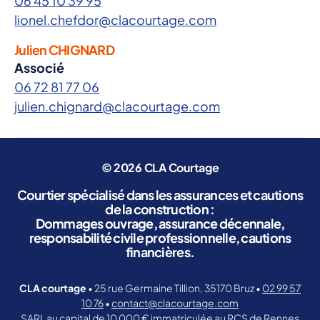
06 45 10 39 95
lionel.chefdor@clacourtage.com
Julien CHIGNARD
Associé
06 72 81 77 06
julien.chignard@clacourtage.com
© 2026
CLA Courtage
Courtier spécialisé dans les assurances et cautions
de la construction :
Dommages ouvrage, assurance décennale,
responsabilité civile professionnelle, cautions
financières.
CLA courtage
• 25 rue Germaine Tillion, 35170 Bruz •
02 99 57
10 76
•
contact@clacourtage.com
SARL au capital de 10 000 € immatriculée au RCS de Rennes