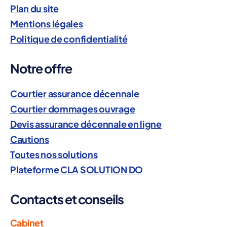
ri
Plan du site
s
Mentions légales
q
Politique de confidentialité
u
e
s
Notre offre
Courtier assurance décennale
Courtier dommages ouvrage
Devis assurance décennale en ligne
Cautions
Toutes nos solutions
Plateforme CLA SOLUTION DO
Contacts et conseils
Cabinet