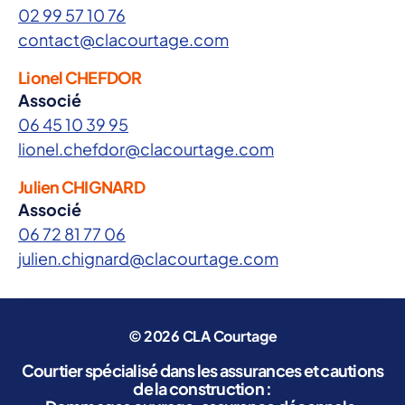
02 99 57 10 76
contact@clacourtage.com
Lionel CHEFDOR
Associé
06 45 10 39 95
lionel.chefdor@clacourtage.com
Julien CHIGNARD
Associé
06 72 81 77 06
julien.chignard@clacourtage.com
© 2026
CLA Courtage
Courtier spécialisé dans les assurances et cautions
de la construction :