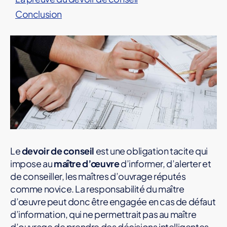
N
Conclusion
T
I
E
R
Le
devoir de conseil
est une obligation tacite qui
impose au
maître d’œuvre
d’informer, d’alerter et
de conseiller, les maîtres d’ouvrage réputés
comme novice. La responsabilité du maître
d’œuvre peut donc être engagée en cas de défaut
d’information, qui ne permettrait pas au maître
d’ouvrage de prendre des décisions intelligentes