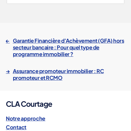
m
ai
tr
←
Garantie Financière d’Achèvement (GFA) hors
e
secteur bancaire : Pour quel type de
o
programme immobilier ?
e
u
→
Assurance promoteur immobilier : RC
vr
promoteur et RCMO
e
,
p
ré
v
Étiquettes
CLA Courtage
e
n
ti
Notre approche
o
Contact
n
,