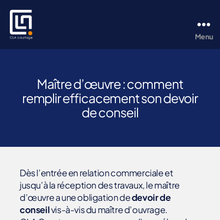
Menu
CLA
Courtage
Catégories
M
Maître d’œuvre : comment
A
remplir efficacement son devoir
ÎT
R
de conseil
E
D
'
O
E
U
V
Dès l’entrée en relation commerciale et
R
E
jusqu’à la réception des travaux, le maître
P
d’œuvre a une obligation de
devoir de
R
conseil
vis-à-vis du maître d’ouvrage.
É
V