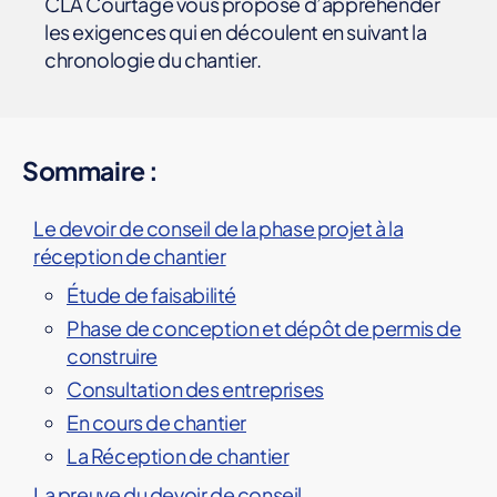
CLA Courtage vous propose d’appréhender
E
les exigences qui en découlent en suivant la
N
T
chronologie du chantier.
I
O
N
D
E
S
Sommaire :
R
I
S
Le devoir de conseil de la phase projet à la
Q
réception de chantier
U
E
Étude de faisabilité
S
S
Phase de conception et dépôt de permis de
U
construire
I
V
Consultation des entreprises
I
D
En cours de chantier
E
C
La Réception de chantier
H
A
La preuve du devoir de conseil