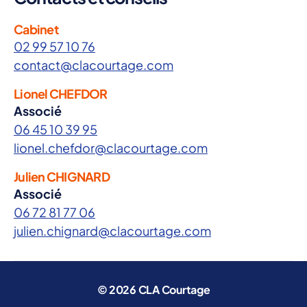
Cabinet
02 99 57 10 76
contact@clacourtage.com
Lionel CHEFDOR
Associé
06 45 10 39 95
lionel.chefdor@clacourtage.com
Julien CHIGNARD
Associé
06 72 81 77 06
julien.chignard@clacourtage.com
© 2026
CLA Courtage