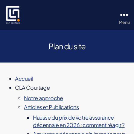
Menu
CLA
Courtage
Plan du site
Accueil
CLA Courtage
Notre approche
Articles et Publications
Hausse du prix de votre assurance
décennale en 2026 : comment réagir ?
Assurance décennale obligatoire pour