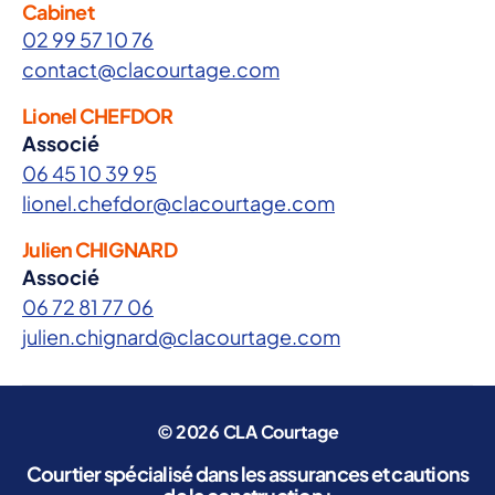
Cabinet
02 99 57 10 76
contact@clacourtage.com
Lionel CHEFDOR
Associé
06 45 10 39 95
lionel.chefdor@clacourtage.com
Julien CHIGNARD
Associé
06 72 81 77 06
julien.chignard@clacourtage.com
© 2026
CLA Courtage
Courtier spécialisé dans les assurances et cautions