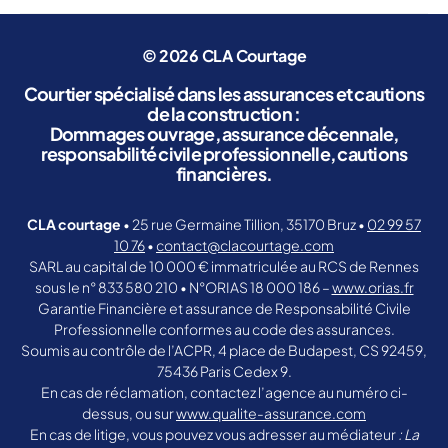
© 2026
CLA Courtage
Courtier spécialisé dans les assurances et cautions
de la construction :
Dommages ouvrage, assurance décennale,
responsabilité civile professionnelle, cautions
financières.
CLA courtage
• 25 rue Germaine Tillion, 35170 Bruz •
02 99 57
10 76
•
contact@clacourtage.com
SARL au capital de 10 000 € immatriculée au RCS de Rennes
sous le n° 833 580 210 • N°ORIAS 18 000 186 –
www.orias.fr
Garantie Financière et assurance de Responsabilité Civile
Professionnelle conformes au code des assurances.
Soumis au contrôle de l’ACPR, 4 place de Budapest, CS 92459,
75436 Paris Cedex 9.
En cas de réclamation, contactez l’agence au numéro ci-
dessus, ou sur
www.qualite-assurance.com
En cas de litige, vous pouvez vous adresser au médiateur
: La