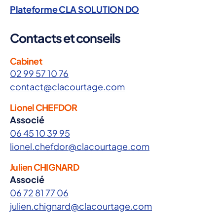
Plateforme CLA SOLUTION DO
Contacts et conseils
Cabinet
02 99 57 10 76
contact@clacourtage.com
Lionel CHEFDOR
Associé
06 45 10 39 95
lionel.chefdor@clacourtage.com
Julien CHIGNARD
Associé
06 72 81 77 06
julien.chignard@clacourtage.com