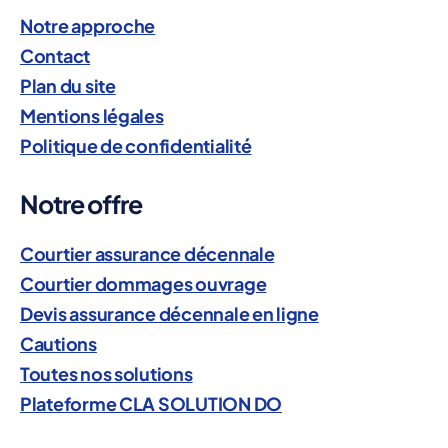
e
,
Notre approche
m
Contact
ai
Plan du site
tr
e
Mentions légales
o
Politique de confidentialité
e
u
vr
Notre offre
e
,
m
Étiquettes
Courtier assurance décennale
ai
Courtier dommages ouvrage
tr
e
Devis assurance décennale en ligne
o
Cautions
u
vr
Toutes nos solutions
a
Plateforme CLA SOLUTION DO
g
e
,