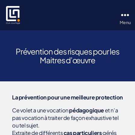
Menu
CLA
Courtage
Catégories
D
Prévention des risques pour les
O
Maitres d’œuvre
M
M
A
G
E
S
O
U
La prévention pour une meilleure protection
V
R
Ce volet a une vocation
pédagogique
et n’a
A
G
pas vocation à traiter de façon exhaustive tel
E
ou tel sujet.
M
Extraite de différents
cas particuliers
gérés
A