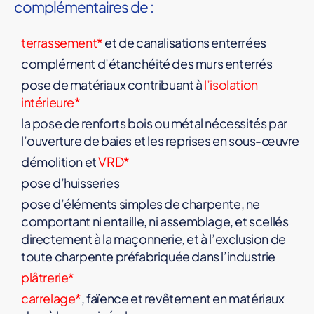
complémentaires de :
terrassement*
et de canalisations enterrées
complément d’étanchéité des murs enterrés
pose de matériaux contribuant à
l’isolation
intérieure*
la pose de renforts bois ou métal nécessités par
l’ouverture de baies et les reprises en sous-œuvre
démolition et
VRD*
pose d’huisseries
pose d’éléments simples de charpente, ne
comportant ni entaille, ni assemblage, et scellés
directement à la maçonnerie, et à l’exclusion de
toute charpente préfabriquée dans l’industrie
plâtrerie*
carrelage*
, faïence et revêtement en matériaux