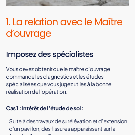
S
Q
U
1. La relation avec le Maître
E
S
d’ouvrage
Imposez des spécialistes
Vous devez obtenir que le maître d’ouvrage
commande les diagnostics et les études
spécialisées que vous jugez utiles à la bonne
réalisation de l’opération.
Cas 1 : Intérêt de l’étude de sol :
Suite à des travaux de surélévation et d’extension
d’un pavillon, des fissures apparaissent sur la