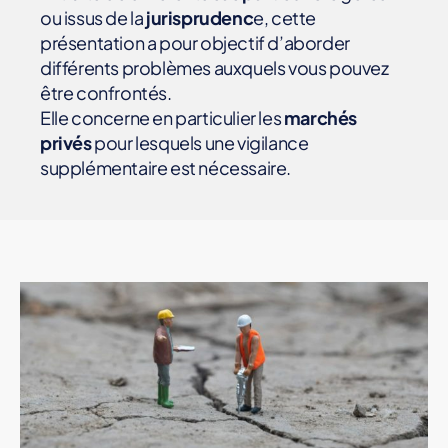
ÎT
ou issus de la
jurisprudenc
e, cette
R
présentation a pour objectif d’aborder
E
D
différents problèmes auxquels vous pouvez
'
être confrontés.
O
E
Elle concerne en particulier les
marchés
U
privés
pour lesquels une vigilance
V
R
supplémentaire est nécessaire.
E
P
R
É
V
E
N
T
I
O
N
D
E
S
R
I