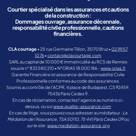
Courtier spécialisé dans les assurances et cautions
de la construction :
Dommages ouvrage, assurance décennale,
responsabilité civile professionnelle, cautions
financières.
CLA courtage
• 25 rue Germaine Tillion, 35170 Bruz •
02 99 57
10 76
•
contact@clacourtage.com
SARL au capital de 10 000 € immatriculée au RCS de Rennes
sous le n° 833 580 210 • N°ORIAS 18 000 186 –
www.orias.fr
Garantie Financière et assurance de Responsabilité Civile
Professionnelle conformes au code des assurances.
Soumis au contrôle de l’ACPR, 4 place de Budapest, CS 92459,
75436 Paris Cedex 9.
En cas de réclamation, contactez l’agence au numéro ci-
dessus, ou sur
www.qualite-assurance.com
En cas de litige, vous pouvez vous adresser au médiateur
: La
Médiation de l’Assurance, TSA 50110, 75 441 Paris Cedex 09 ou
sur le site :
www.mediation-assurance.org