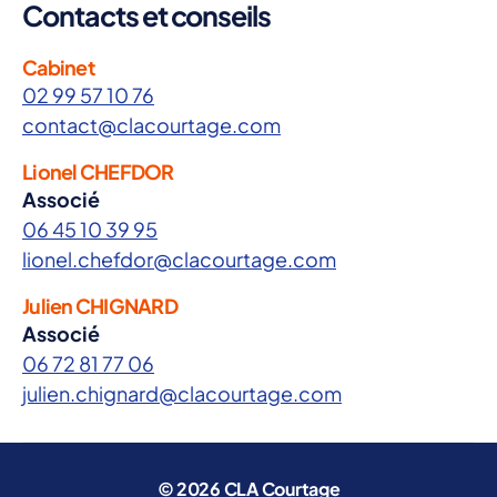
Contacts et conseils
p
ré
v
Cabinet
e
02 99 57 10 76
n
contact@clacourtage.com
ti
o
Lionel CHEFDOR
n
,
Associé
ri
06 45 10 39 95
s
q
lionel.chefdor@clacourtage.com
u
Julien CHIGNARD
e
s
Associé
06 72 81 77 06
julien.chignard@clacourtage.com
© 2026
CLA Courtage