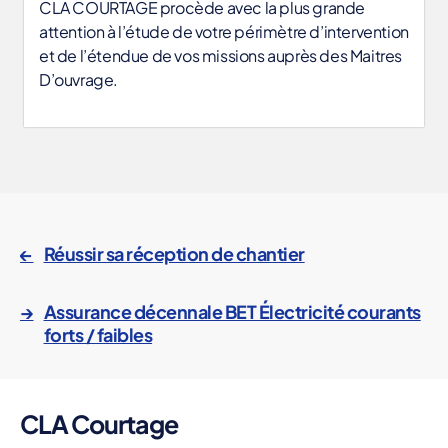
CLA COURTAGE procède avec la plus grande
attention à l’étude de votre périmètre d’intervention
et de l’étendue de vos missions auprès des Maitres
D’ouvrage.
d
o
m
←
Réussir sa réception de chantier
m
a
→
Assurance décennale BET Électricité courants
g
forts / faibles
e
o
u
vr
CLA Courtage
a
g