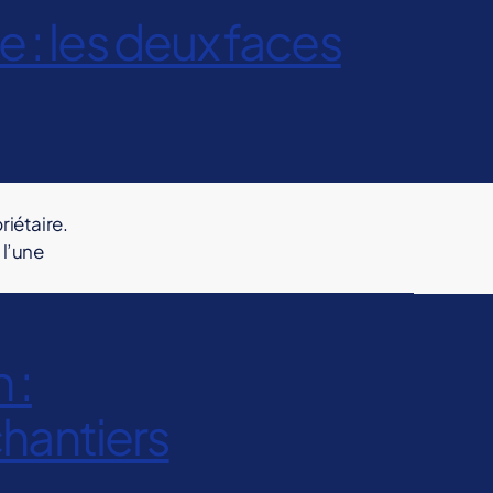
: les deux faces
riétaire.
 l’une
 :
chantiers