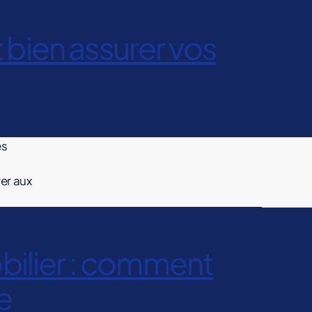
bien assurer vos
és
rer aux
lier : comment
e