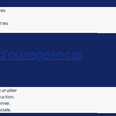
Ces
t les
 d’ouvrage en cas
un pilier
ruction.
ormer,
ciale.