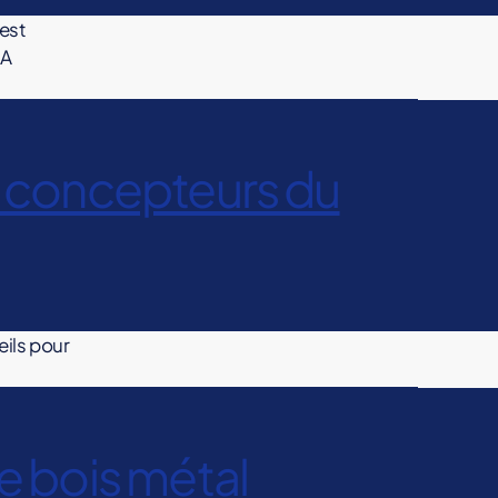
 est
LA
es concepteurs du
eils pour
e bois métal