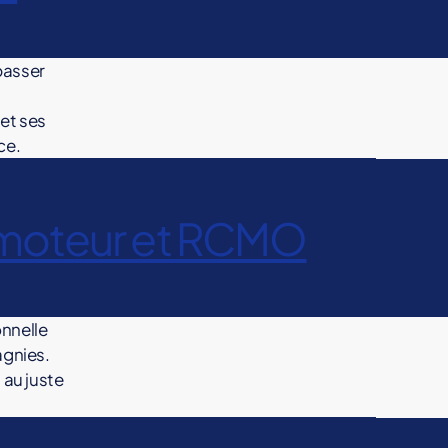
passer
 et ses
ce.
omoteur et RCMO
onnelle
agnies.
au juste