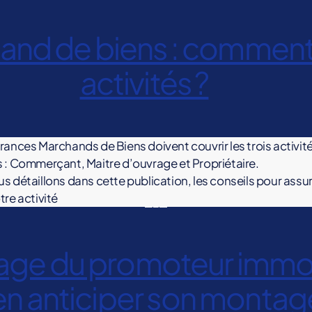
nd de biens : comment 
activités ?
rances Marchands de Biens doivent couvrir les trois activit
 : Commerçant, Maitre d’ouvrage et Propriétaire.
s détaillons dans cette publication, les conseils pour assu
tre activité
e du promoteur immobi
en anticiper son montag