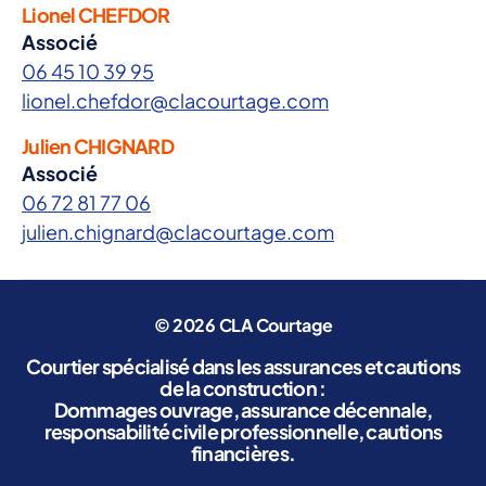
Lionel CHEFDOR
s
Associé
06 45 10 39 95
lionel.chefdor@clacourtage.com
Julien CHIGNARD
Associé
06 72 81 77 06
julien.chignard@clacourtage.com
© 2026
CLA Courtage
Courtier spécialisé dans les assurances et cautions
de la construction :
Dommages ouvrage, assurance décennale,
responsabilité civile professionnelle, cautions
financières.