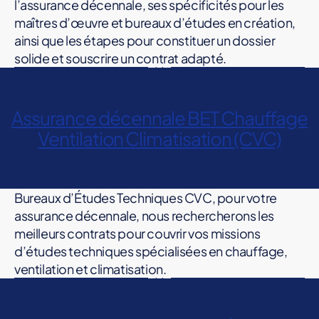
l’assurance décennale, ses spécificités pour les
D
maîtres d’œuvre et bureaux d’études en création,
É
C
ainsi que les étapes pour constituer un dossier
E
solide et souscrire un contrat adapté.
N
N
b
A
ur
L
e
E
Catégories
A
Assurance décennale BET Chauffage
a
B
S
Ventilation Climatisation (CVC)
u
U
S
R
U
é
E
R
t
A
A
u
U
N
Bureaux d’Études Techniques CVC, pour votre
D
C
d
'
E
assurance décennale, nous rechercherons les
e
É
D
s
,
meilleurs contrats pour couvrir vos missions
T
É
U
C
m
d’études techniques spécialisées en chauffage,
D
E
ai
ventilation et climatisation.
E
N
tr
N
a
C
e
A
O
s
L
o
U
s
E