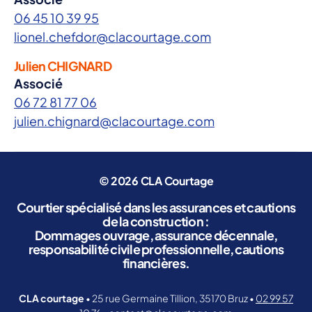
m
06 45 10 39 95
e
lionel.chefdor@clacourtage.com
i
m
Julien CHIGNARD
m
Associé
o
06 72 81 77 06
bi
li
julien.chignard@clacourtage.com
er
,
p
r
© 2026
CLA Courtage
o
Courtier spécialisé dans les assurances et cautions
m
de la construction :
o
Dommages ouvrage, assurance décennale,
t
responsabilité civile professionnelle, cautions
e
financières.
ur
i
CLA courtage
• 25 rue Germaine Tillion, 35170 Bruz •
02 99 57
m