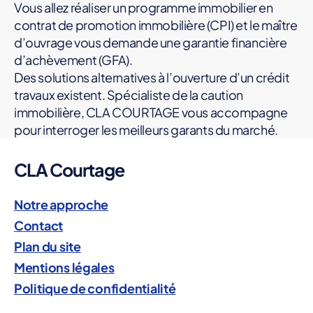
Vous allez réaliser un programme immobilier en
I
N
contrat de promotion immobilière (CPI) et le maître
A
d’ouvrage vous demande une garantie financière
N
C
d’achèvement (GFA).
I
Des solutions alternatives à l’ouverture d’un crédit
È
travaux existent. Spécialiste de la caution
R
E
immobilière, CLA COURTAGE vous accompagne
M
pour interroger les meilleurs garants du marché.
A
g
T
R
ar
CLA Courtage
E
a
D
n
'
Notre approche
O
ti
U
e
Contact
V
fi
R
Plan du site
n
A
G
Mentions légales
a
E
n
Politique de confidentialité
P
ci
R