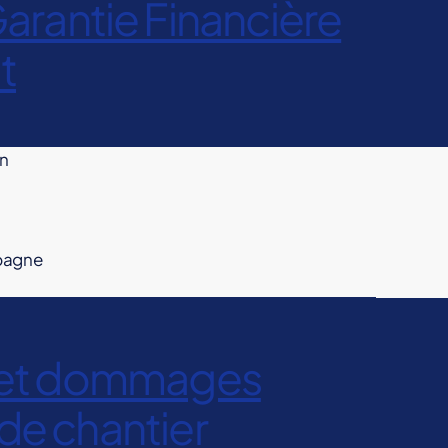
arantie Financière
t
on
mpagne
ux et dommages
 de chantier