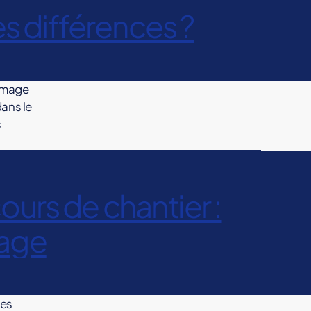
 différences ?
ommage
dans le
s
urs de chantier :
rage
res