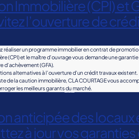
n Immobilière (CPI) et G
évitez l’ouverture de crédi
ez réaliser un programme immobilier en contrat de promoti
ère (CPI) et le maître d’ouvrage vous demande une garantie
re d’achèvement (GFA).
ions alternatives à l’ouverture d’un crédit travaux existent.
iste de la caution immobilière, CLA COURTAGE vous acco
erroger les meilleurs garants du marché.
tion anticipée des loca
tez à jour vos garanties