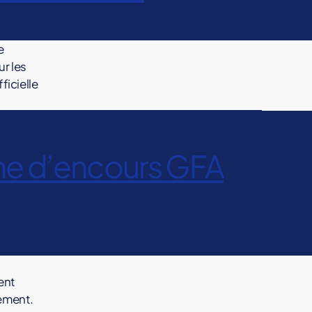
e
r les
ficielle
gne d’encours GFA
ent
ement.