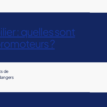
ier : quelles sont
 promoteurs ?
ts de
 dangers