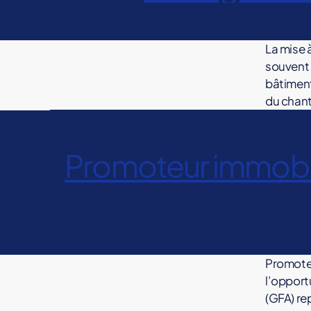
G
n
g
e
G
tr
O
g
O
N
E
E
a
e
ur
U
U
A
e
S
e
V
V
n
N
s
M
i
O
o
s
R
R
La mise 
C
A
U
ci
o
m
e
A
o
A
I
ÎT
V
souvent 
èr
u
Étiquettes
m
G
G
È
u
R
R
u
bâtiments
E
E
e
,
R
vr
E
o
A
vr
v
E
D
du chanti
G
g
a
bi
P
P
e
,
r
'
E
d
R
R
fa
M
g
li
m
O
a
O
O
A
o
M
,
e
,
E
er
ai
M
M
g
ÎT
A
U
m
m
Catégories
Promoteur immobili
p
M
,
O
O
R
tr
ÎT
e
V
A
m
T
T
ai
E
ro
ri
R
e
R
,
ÎT
E
E
D
a
E
tr
m
E
s
o
R
U
U
r
'
D
g
e
o
E
q
R
R
O
u
M
'
e
D
e
I
I
o
U
t
A
u
O
vr
s
'
M
M
V
ÎT
s
E
u
e
e
a
O
M
M
p
R
R
U
o
vr
ur
U
s
O
O
A
g
E
V
o
Promoteu
V
u
B
B
a
G
i
D
R
e
,
n
R
IL
l’opport
IL
E
'
vr
E
g
m
p
A
I
I
s
O
(GFA) re
a
P
e
,
m
G
M
E
E
ro
U
a