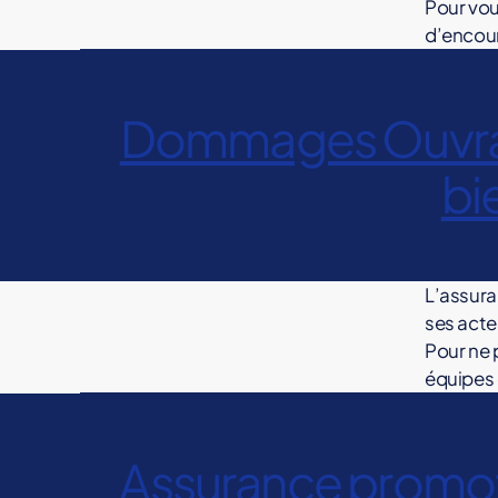
R
Pour vous
E
g
A
R
R
p
o
V
m
b
O
ÎT
d’encours
R
e
,
ro
bi
P
R
M
o
R
i
Étiquettes
A
g
R
m
E
O
g
li
E
t
G
l
O
S
T
fa
ai
D
ra
er
E
e
M
P
i
E
'
,
tr
Catégories
Dommages Ouvrag
D
m
,
O
O
U
ur
P
O
t
O
m
T
e
N
R
m
ri
R
U
i
é
M
E
S
I
ai
O
o
V
e
s
bi
M
m
U
A
c
M
M
R
tr
e
A
i
q
R
B
M
m
O
A
i
G
e
I
u
IL
O
m
u
T
G
o
v
E
M
IT
B
o
E
vr
E
m
e
S
bi
M
É
i
IL
U
u
e
,
O
o
s
O
C
P
I
li
R
l
L’assura
U
vr
B
m
R
I
Étiquettes
E
bi
I
er
e
V
IL
ses actes
O
V
R
a
M
ai
li
R
I
M
IL
p
M
Pour ne 
g
tr
R
A
er
E
O
E
O
r
équipes 
E
G
e
,
R
e
T
,
B
S
o
S
E
E
d
p
IL
Étiquettes
o
p
U
P
U
:
I
o
M
ro
I
u
O
ro
R
E
v
A
V
m
N
m
Catégories
Assurance promot
C
vr
I
m
R
ÎT
I
o
S
O
M
m
o
a
R
o
D
A