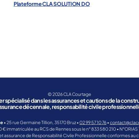
Plateforme CLA SOLUTION DO
© 2026
CLA Courtage
r spécialisé dans les assurances et cautions de la constru
rance décennale, responsabilité civile professionnelle
ge
• 25 rue Germaine Tillion, 35170 Bruz •
02 99 57 10 76
•
contact@clac
0 € immatriculée au RCS de Rennes sous le n° 833 580 210 • N°ORIAS 
et assurance de Responsabilité Civile Professionnelle conformes au