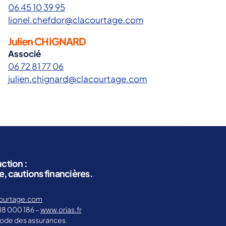
06 45 10 39 95
lionel.chefdor@clacourtage.com
Julien CHIGNARD
Associé
06 72 81 77 06
julien.chignard@clacourtage.com
ction :
, cautions financières.
ourtage.com
18 000 186 –
www.orias.fr
 code des assurances.