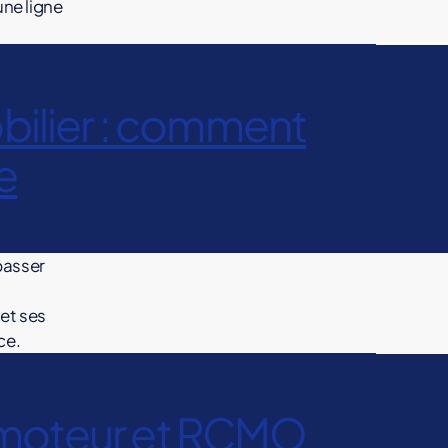
une ligne
lier : comment
e
passer
 et ses
ce.
omoteur et RCMO