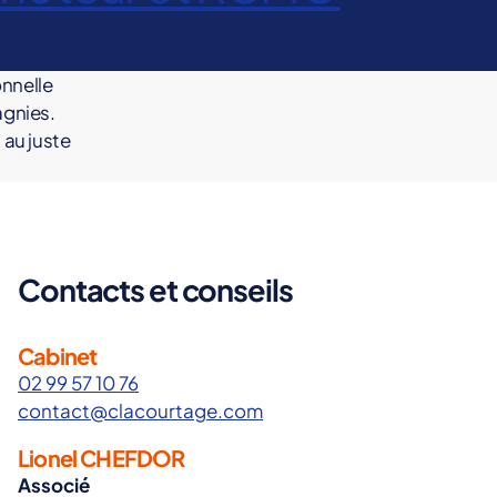
onnelle
agnies.
au juste
Contacts et conseils
Cabinet
02 99 57 10 76
contact@clacourtage.com
Lionel CHEFDOR
Associé