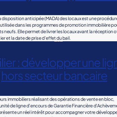
à disposition anticipée (MADA) des locaux est une procédur
utilisée dans les programmes de promotion immobilière pou
 neufs. Elle permet de livrer les locaux avant la réception of
er et la date de prise d’effet du bail.
er : développer une li
hors secteur bancaire
rs immobiliers réalisant des opérations de vente en bloc,
unité de ligne d’encours de Garantie Financière d’Achèvem
présente un réel intérêt pour accompagner votre développ